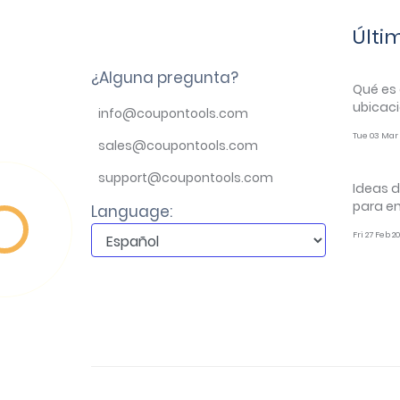
Últi
¿Alguna pregunta?
Qué es 
ubicaci
info@coupontools.com
Tue 03 Mar 
sales@coupontools.com
support@coupontools.com
Ideas d
para e
Language:
Fri 27 Feb 2