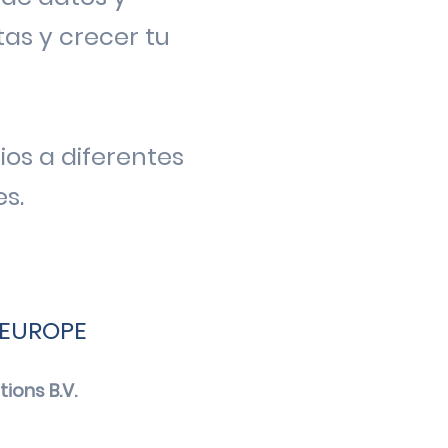
as y crecer tu
ios a diferentes
s.
EUROPE
ions B.V.