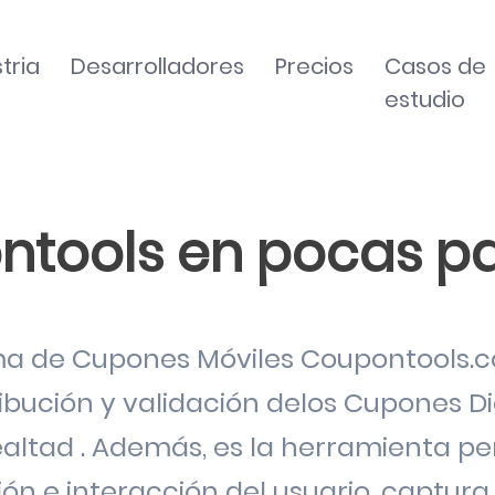
tria
Desarrolladores
Precios
Casos de
estudio
tools en pocas p
a de Cupones Móviles Coupontools.c
ribución
y
validación de
los Cupones Di
ealtad
. Además, es la herramienta pe
ión e interacción del usuario,
captura