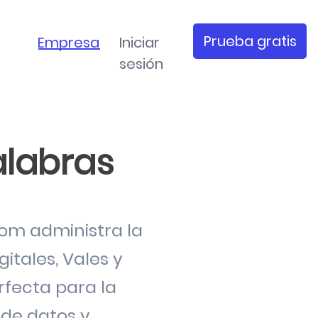
Prueba gratis
Empresa
Iniciar
sesión
alabras
om administra la
gitales
,
Vales
y
rfecta para la
 de datos
y