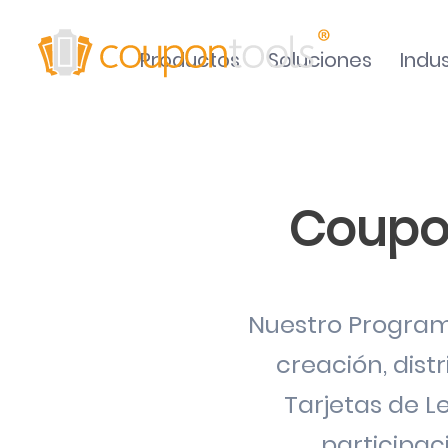
Productos
Soluciones
Indus
Coupon
Nuestro Program
creación,
dist
Tarjetas de L
participac